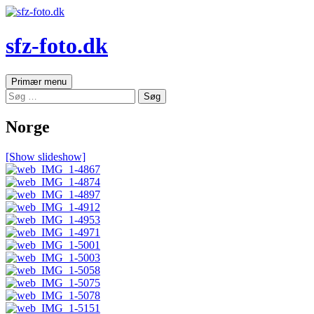
sfz-foto.dk
Søg
Hop
Primær menu
til
Søg
indhold
efter:
Norge
[Show slideshow]