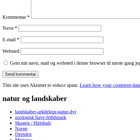
Kommentar
*
Navn
*
E-mail
*
Websted
Gem mit navn, mail og websted i denne browser til næste gang j
This site uses Akismet to reduce spam.
Learn how your comment data 
natur og landskaber
landskaber-arkitektur-natur-dyr
zoologisk have-fritidspark
Skagen / Hirtshals
Norge
Dresden
Menorca