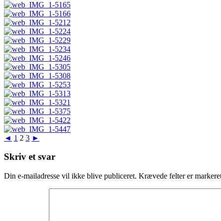
◄
1
2
3
►
Skriv et svar
Din e-mailadresse vil ikke blive publiceret.
Krævede felter er marker