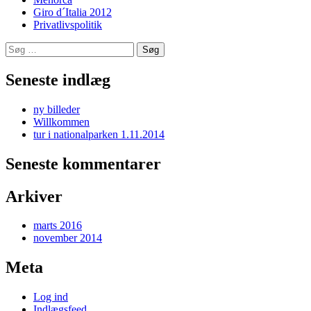
Giro d´Italia 2012
Privatlivspolitik
Søg
efter:
Seneste indlæg
ny billeder
Willkommen
tur i nationalparken 1.11.2014
Seneste kommentarer
Arkiver
marts 2016
november 2014
Meta
Log ind
Indlægsfeed