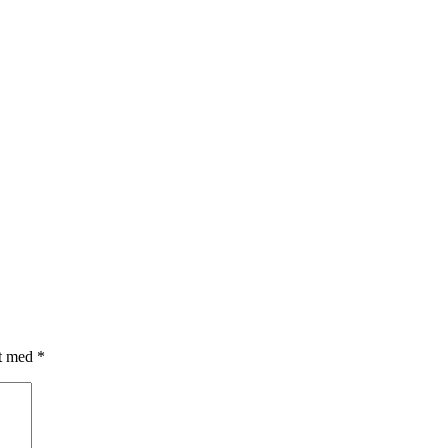
et med
*