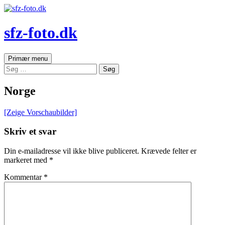
sfz-foto.dk
Søg
Hop
Primær menu
til
Søg
indhold
efter:
Norge
[Zeige Vorschaubilder]
Skriv et svar
Din e-mailadresse vil ikke blive publiceret.
Krævede felter er
markeret med
*
Kommentar
*