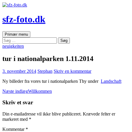
sfz-foto.dk
Søg
Hop
Primær menu
til
Søg
indhold
efter:
neuigkeiten
tur i nationalparken 1.11.2014
3. november 2014
Stephan
Skriv en kommentar
Ny billeder fra vores tur i nationalparken Thy under
Landschaft
Indlægsnavigation
Næste indlæg
Willkommen
Skriv et svar
Din e-mailadresse vil ikke blive publiceret.
Krævede felter er
markeret med
*
Kommentar
*