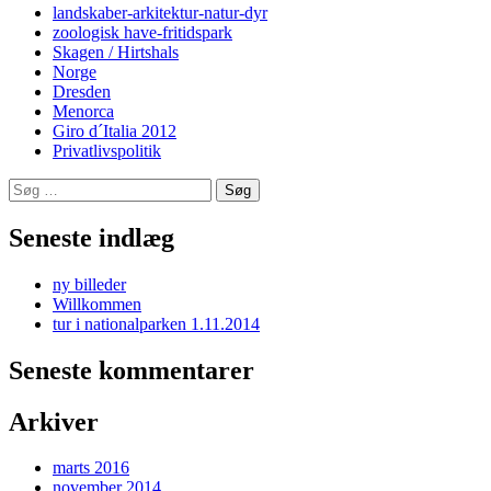
landskaber-arkitektur-natur-dyr
zoologisk have-fritidspark
Skagen / Hirtshals
Norge
Dresden
Menorca
Giro d´Italia 2012
Privatlivspolitik
Søg
efter:
Seneste indlæg
ny billeder
Willkommen
tur i nationalparken 1.11.2014
Seneste kommentarer
Arkiver
marts 2016
november 2014